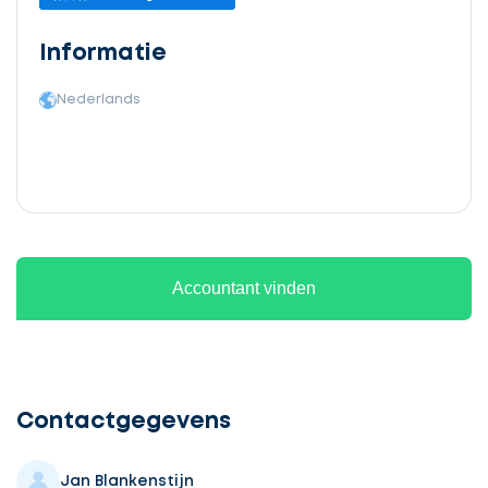
Informatie
Nederlands
Accountant vinden
Ontvang
gratis
3
Contactgegevens
offertes
Jan Blankenstijn