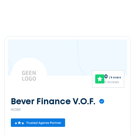
Ontvang
gratis
3
0
/ 5 stars
offertes
0 reviews
Bever Finance V.O.F.
HOEK
Selecteer
service