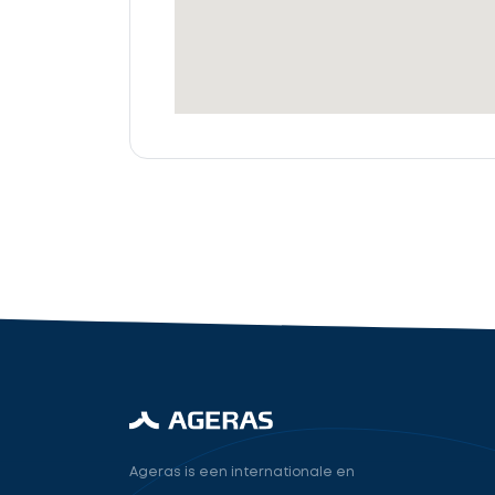
offertes
Accountant
cta_box.sub_headline
industry.attorney
Volgende
Ageras is een internationale en