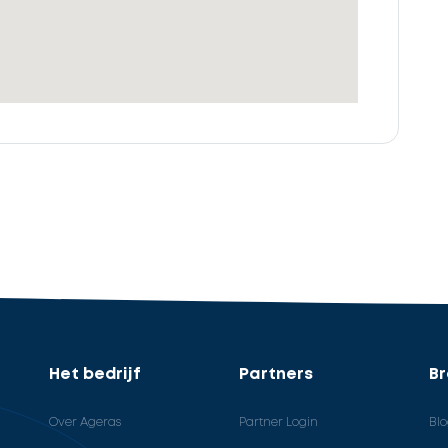
Het bedrijf
Partners
B
Over Ageras
Partner Login
Bl