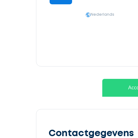
Nederlands
Ontvang
gratis
Acco
3
offertes
Contactgegevens