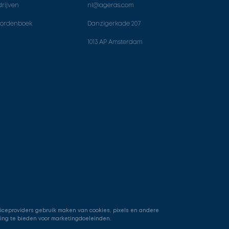
rijven
nl@ageras.com
ordenboek
Danzigerkade 207
1013 AP Amsterdam
viceproviders gebruik maken van cookies, pixels en andere
ring te bieden voor marketingdoeleinden.