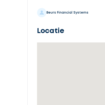
Selecteer
service
Beurs Financial Systems
Locatie
Beschrijf
uw
opdracht
Vul
gegevens
in
Ontvang
gratis
3