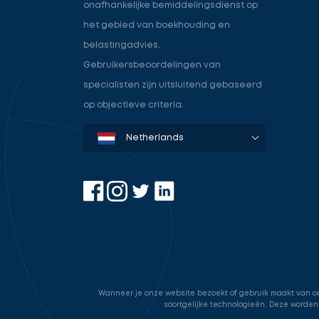
onafhankelijke bemiddelingsdienst op
het gebied van boekhouding en
belastingadvies.
Gebruikersbeoordelingen van
specialisten zijn uitsluitend gebaseerd
op objectieve criteria.
Denmark
Sweden
Norway
Netherlands
Germany
USA
Wanneer je onze website bezoekt of gebruik maakt van onz
soortgelijke technologieën. Deze worden