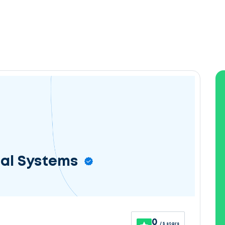
ial Systems
0
/ 5 stars