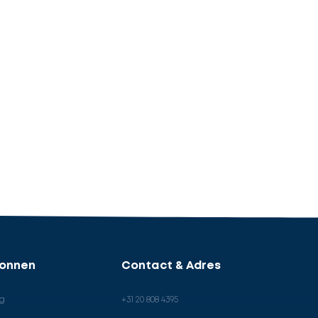
ronnen
Contact & Adres
og
+31 20 808 4395