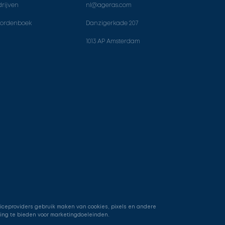
rijven
nl@ageras.com
ordenboek
Danzigerkade 207
1013 AP Amsterdam
viceproviders gebruik maken van cookies, pixels en andere
ring te bieden voor marketingdoeleinden.