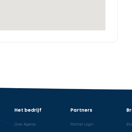
Het bedrijf
Partners
B
Over Ageras
Partner Login
Bl