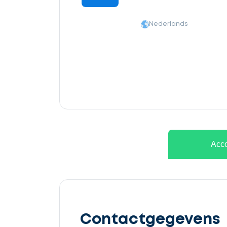
Nederlands
Ontvang
gratis
Acco
3
offertes
Contactgegevens