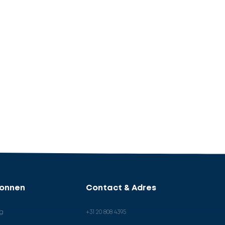
ronnen
Contact & Adres
og
+31 20 808 4395