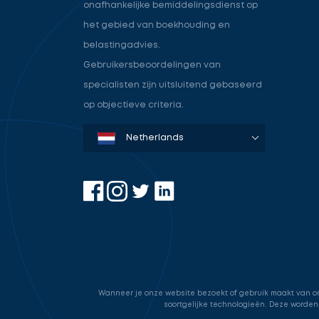
onafhankelijke bemiddelingsdienst op
het gebied van boekhouding en
belastingadvies.
Gebruikersbeoordelingen van
specialisten zijn uitsluitend gebaseerd
op objectieve criteria.
Denmark
Sweden
Norway
Netherlands
Germany
USA
Wanneer je onze website bezoekt of gebruik maakt van onz
soortgelijke technologieën. Deze worden