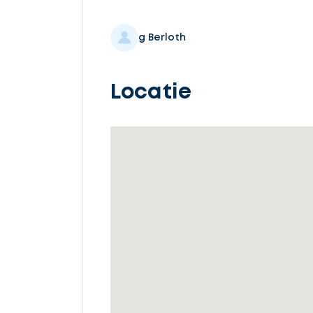
Selecteer
service
g Berloth
Locatie
Beschrijf
uw
opdracht
Vul
gegevens
in
Ontvang
gratis
3