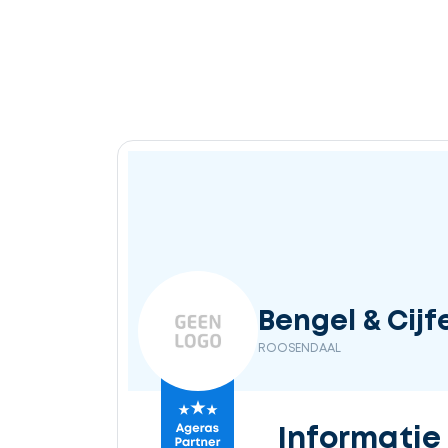
Ontvang
gratis
3
offertes
Selecteer
Bengel & Cijf
service
ROOSENDAAL
Beschrijf
Informatie
uw