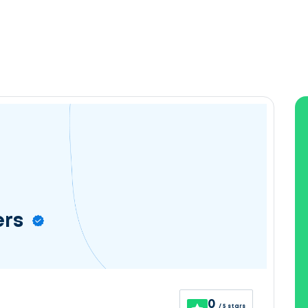
ers
0
/ 5 stars