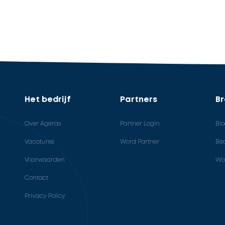
Het bedrijf
Partners
B
Over Ageras
Partner Login
Bl
Vacatures
Word Partner
Bed
Voorwaarden
Wo
Contact
Privacy Policy