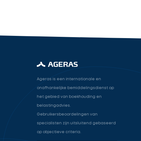
industry.attorney
Volgende
Ageras is een internationale en
onafhankelijke bemiddelingsdienst op
het gebied van boekhouding en
belastingadvies.
Gebruikersbeoordelingen van
specialisten zijn uitsluitend gebaseerd
op objectieve criteria.