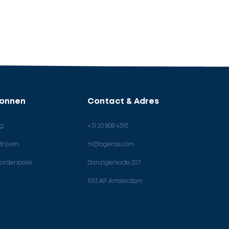
ronnen
Contact & Adres
og
+31 20 808 4395
rijven
nl@ageras.com
ordenboek
Danzigerkade 207
1013 AP Amsterdam