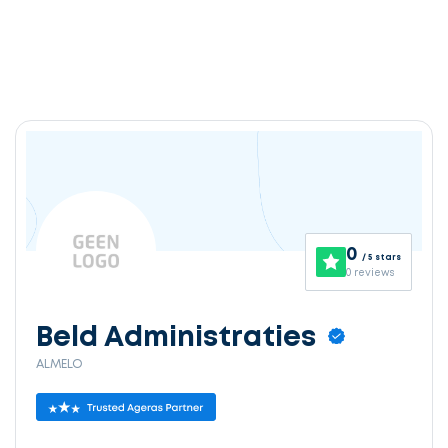
0
/ 5 stars
0 reviews
Beld Administraties
ALMELO