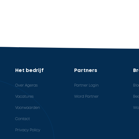
Het bedrijf
Partners
B
Over Ageras
Partner Login
Bl
Vacatures
Word Partner
Bed
Voorwaarden
Wo
Contact
Privacy Policy