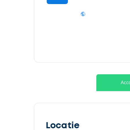
Ontvang
gratis
3
offertes
Acco
Selecteer
service
Locatie
Beschrijf