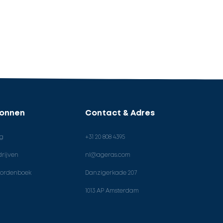
ronnen
Contact & Adres
og
+31 20 808 4395
rijven
nl@ageras.com
ordenboek
Danzigerkade 207
1013 AP Amsterdam