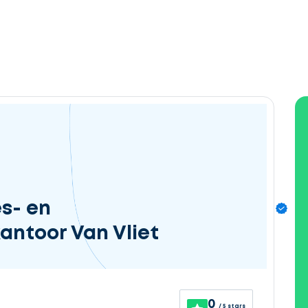
s- en
antoor Van Vliet
0
/ 5 stars