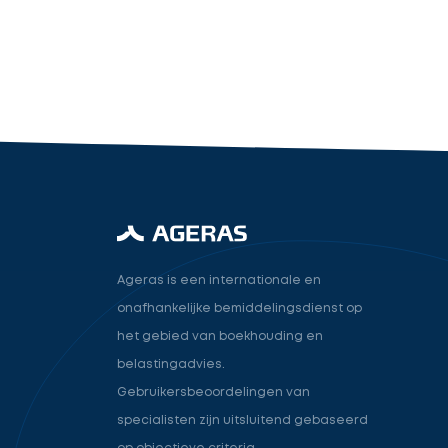
industry.attorney
Volgende
Ageras is een internationale en
onafhankelijke bemiddelingsdienst op
het gebied van boekhouding en
belastingadvies.
Gebruikersbeoordelingen van
specialisten zijn uitsluitend gebaseerd