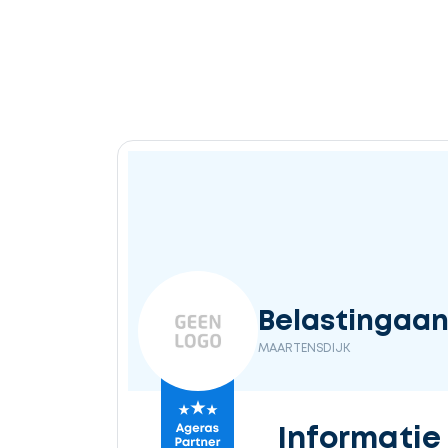
Ontvang
gratis
3
offertes
Selecteer
Belastingaan
service
MAARTENSDIJK
Beschrijf
Informatie
uw