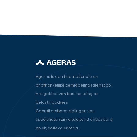
industry.attorney
Volgende
Ageras is een internationale en
onafhankelijke bemiddelingsdienst op
het gebied van boekhouding en
belastingadvies.
Gebruikersbeoordelingen van
specialisten zijn uitsluitend gebaseerd
op objectieve criteria.