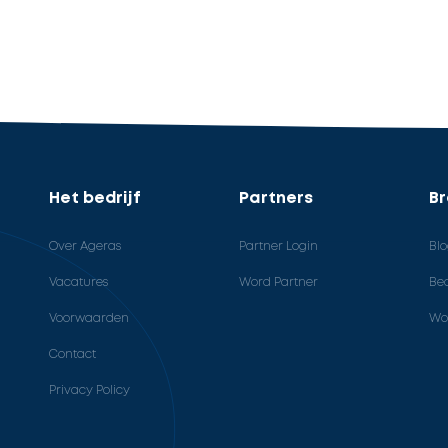
Het bedrijf
Partners
B
Over Ageras
Partner Login
Bl
Vacatures
Word Partner
Bed
Voorwaarden
Wo
Contact
Privacy Policy