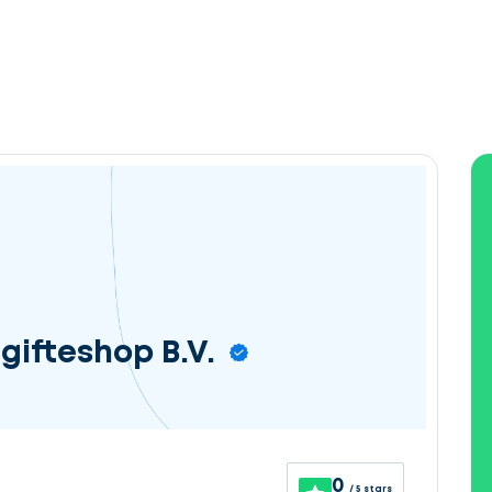
gifteshop B.V.
0
/ 5 stars