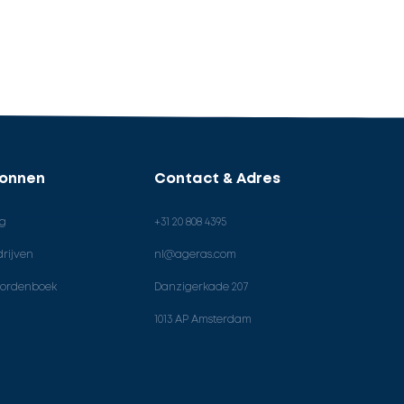
ronnen
Contact & Adres
og
+31 20 808 4395
rijven
nl@ageras.com
ordenboek
Danzigerkade 207
1013 AP Amsterdam