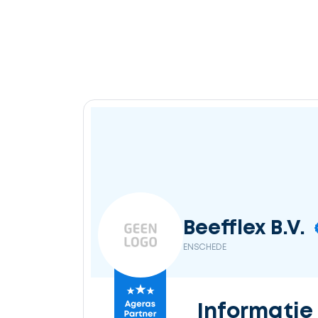
Ontvang
gratis
3
offertes
Selecteer
Beefflex B.V.
service
ENSCHEDE
Beschrijf
Informatie
uw