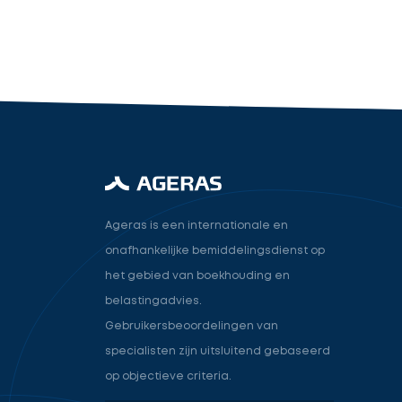
industry.attorney
Volgende
Ageras is een internationale en
onafhankelijke bemiddelingsdienst op
het gebied van boekhouding en
belastingadvies.
Gebruikersbeoordelingen van
specialisten zijn uitsluitend gebaseerd
op objectieve criteria.