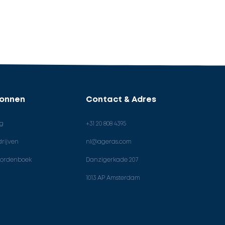
ronnen
Contact & Adres
og
+31 20 808 4395
rijven
nl@ageras.com
ordenboek
Danzigerkade 207
1013 AP Amsterdam