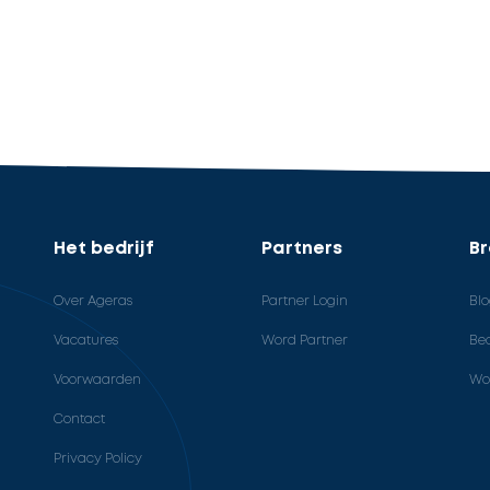
Het bedrijf
Partners
B
Over Ageras
Partner Login
Bl
Vacatures
Word Partner
Bed
Voorwaarden
Wo
Contact
Privacy Policy