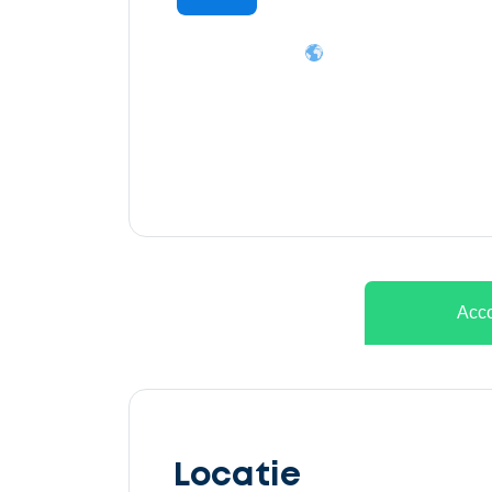
Ontvang
gratis
3
offertes
Acco
Selecteer
service
Locatie
Beschrijf