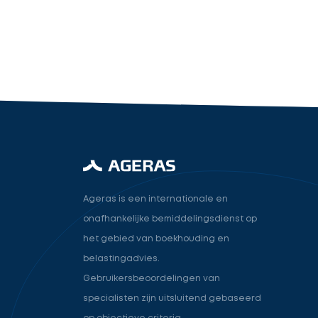
industry.attorney
Volgende
Ageras is een internationale en
onafhankelijke bemiddelingsdienst op
het gebied van boekhouding en
belastingadvies.
Gebruikersbeoordelingen van
specialisten zijn uitsluitend gebaseerd