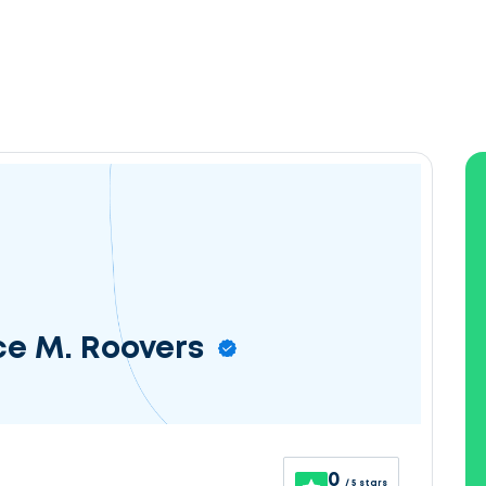
ce M. Roovers
0
/ 5 stars