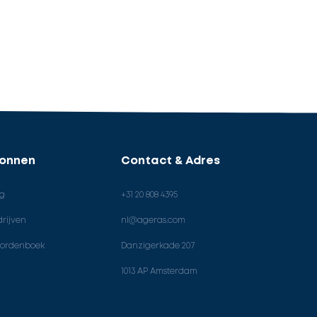
ronnen
Contact & Adres
og
+31 20 808 4395
rijven
nl@ageras.com
ordenboek
Danzigerkade 207
1013 AP Amsterdam