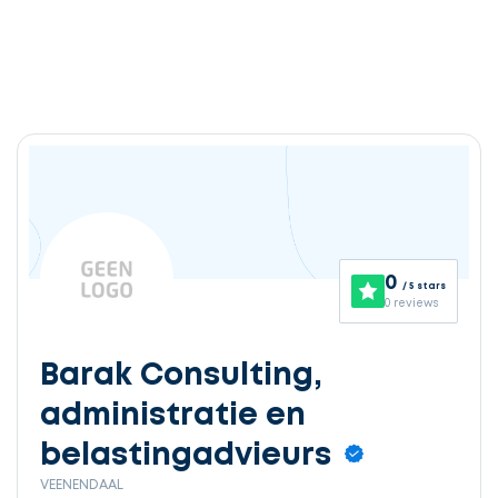
Ontvang
gratis
3
0
/ 5 stars
offertes
0 reviews
Barak Consulting,
administratie en
Selecteer
service
belastingadvieurs
VEENENDAAL