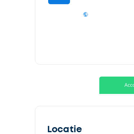
Ontvang
gratis
3
offertes
Acco
Selecteer
service
Locatie
Beschrijf