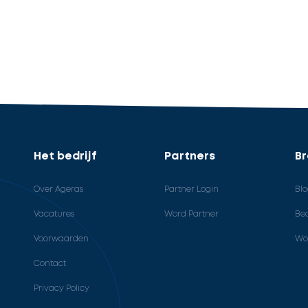
Het bedrijf
Partners
B
Over Ageras
Partner Login
Bl
Vacatures
Word Partner
Bed
Voorwaarden
Wo
Contact
Privacy Policy