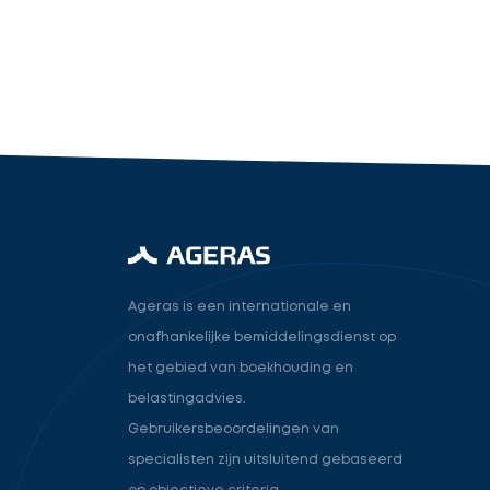
industry.attorney
Volgende
Ageras is een internationale en
onafhankelijke bemiddelingsdienst op
het gebied van boekhouding en
belastingadvies.
Gebruikersbeoordelingen van
specialisten zijn uitsluitend gebaseerd