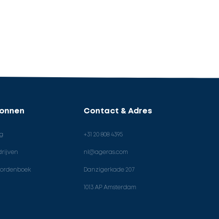
ronnen
Contact & Adres
og
+31 20 808 4395
rijven
nl@ageras.com
ordenboek
Danzigerkade 207
1013 AP Amsterdam