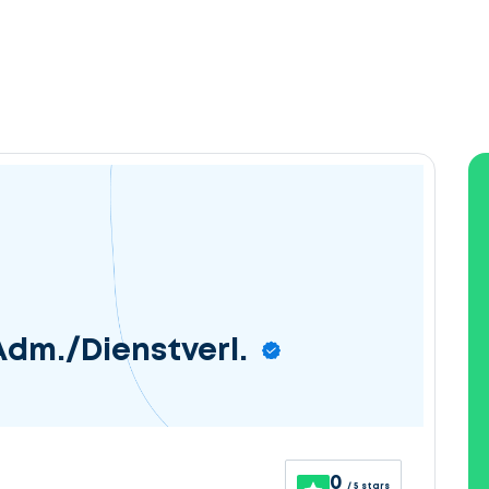
 Adm./Dienstverl.
0
/ 5 stars