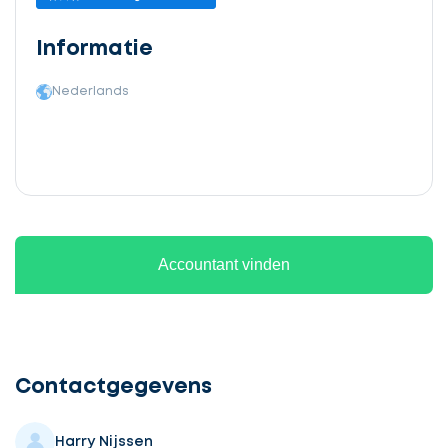
Informatie
Nederlands
Accountant vinden
Ontvang
gratis
3
Contactgegevens
offertes
Harry Nijssen