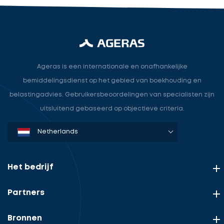
Ageras is een internationale en onafhankelijke
bemiddelingsdienst op het gebied van boekhouding en
belastingadvies. Gebruikersbeoordelingen van specialisten zijn
uitsluitend gebaseerd op objectieve criteria.
Denmark
Sweden
Norway
Netherlands
Germany
USA
Het bedrijf
Partners
Bronnen