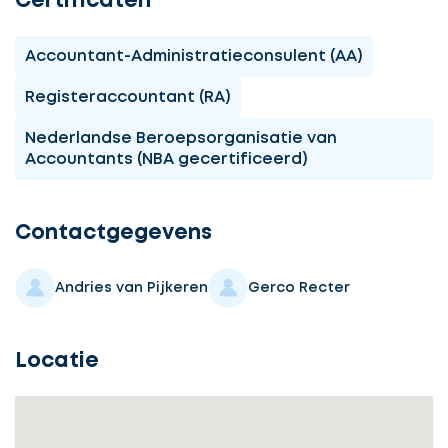
Certificaten
Accountant-Administratieconsulent (AA)
Registeraccountant (RA)
Nederlandse Beroepsorganisatie van
Accountants (NBA gecertificeerd)
Ontvang
gratis
3
Contactgegevens
offertes
Andries van Pijkeren
Gerco Recter
Locatie
Selecteer
service