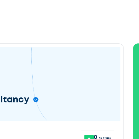
ltancy
0
/ 5 stars