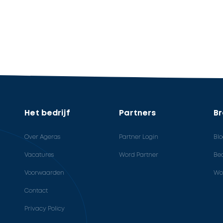
Het bedrijf
Partners
B
Over Ageras
Partner Login
Bl
Vacatures
Word Partner
Bed
Voorwaarden
Wo
Contact
Privacy Policy