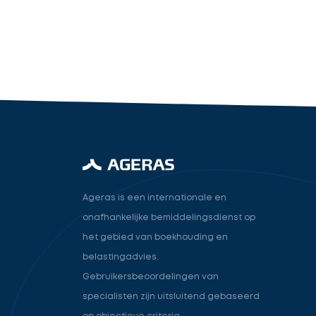
industry.attorney
Volgende
Ageras is een internationale en
onafhankelijke bemiddelingsdienst op
het gebied van boekhouding en
belastingadvies.
Gebruikersbeoordelingen van
specialisten zijn uitsluitend gebaseerd