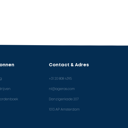
ronnen
Contact & Adres
og
+31 20 808 4395
rijven
nl@ageras.com
ordenboek
Danzigerkade 207
1013 AP Amsterdam