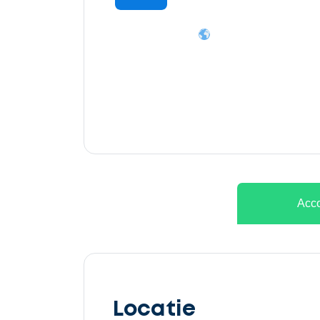
Ontvang
gratis
3
offertes
Acco
Selecteer
service
Locatie
Beschrijf