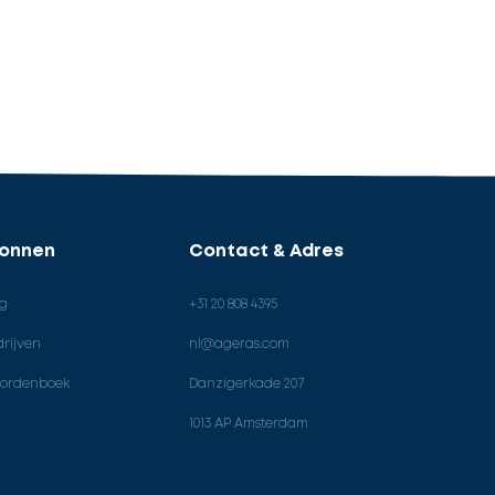
ronnen
Contact & Adres
og
+31 20 808 4395
rijven
nl@ageras.com
ordenboek
Danzigerkade 207
1013 AP Amsterdam