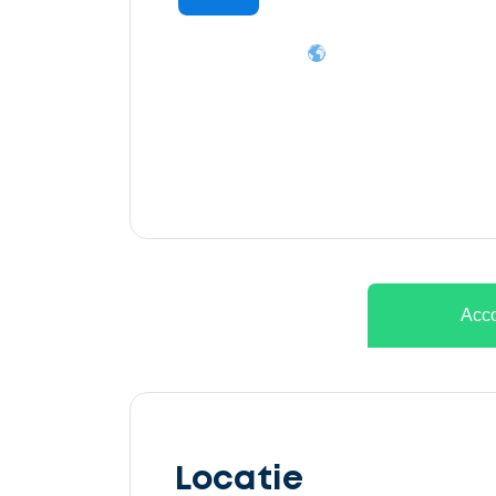
Ontvang
gratis
3
offertes
Acco
Selecteer
service
Locatie
Beschrijf