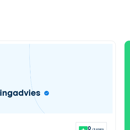
ingadvies
0
/ 5 stars