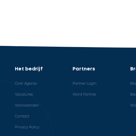
Het bedrijf
Partners
B
Over Ageras
Partner Login
Bl
Vacatures
Word Partner
Bed
Voorwaarden
Wo
Contact
Privacy Policy