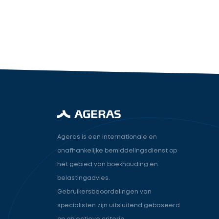
industry.attorney
Volgende
Ageras is een internationale en
onafhankelijke bemiddelingsdienst op
het gebied van boekhouding en
belastingadvies.
Gebruikersbeoordelingen van
specialisten zijn uitsluitend gebaseerd