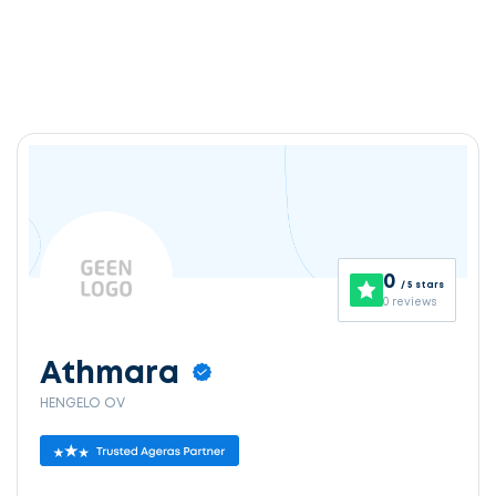
0
/ 5 stars
0 reviews
Athmara
HENGELO OV