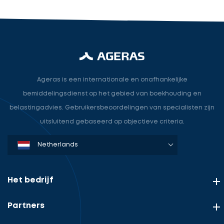
Ageras is een internationale en onafhankelijke
bemiddelingsdienst op het gebied van boekhouding en
belastingadvies. Gebruikersbeoordelingen van specialisten zijn
uitsluitend gebaseerd op objectieve criteria.
Denmark
Sweden
Norway
Netherlands
Germany
USA
Het bedrijf
Partners