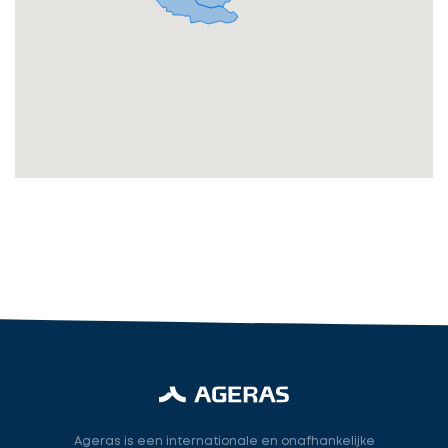
Vul
gegevens
in
cta_box.sub_headline
Accountant
accountant
industry.attorney
Volgende
Ageras is een internationale en onafhankelijke