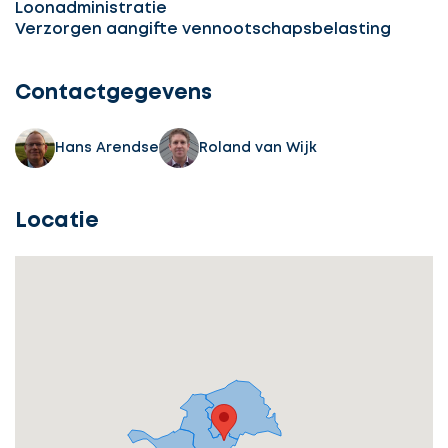
Loonadministratie
Ontvang
Verzorgen aangifte vennootschapsbelasting
gratis
3
Contactgegevens
offertes
Hans Arendse
Roland van Wijk
Locatie
Selecteer
service
Beschrijf
Ontvang
uw
opdracht
gratis
3
offertes