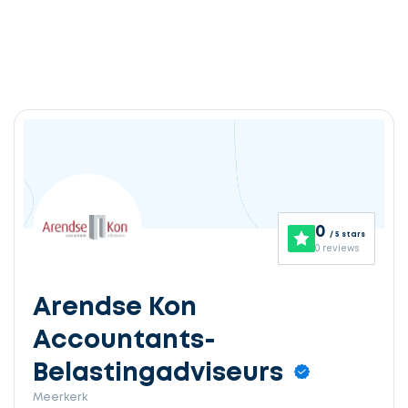
0
/ 5 stars
0 reviews
Arendse Kon
Accountants-
Belastingadviseurs
Meerkerk