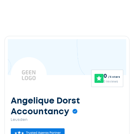
0
/ 5 stars
0 reviews
Angelique Dorst
Accountancy
Leusden