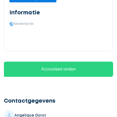
Informatie
Nederlands
Accountant vinden
Ontvang
gratis
3
Contactgegevens
offertes
Angelique Dorst