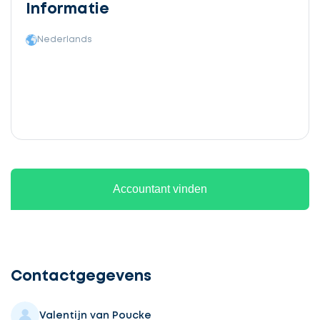
Informatie
Nederlands
Accountant vinden
Ontvang
gratis
3
Contactgegevens
offertes
Valentijn van Poucke