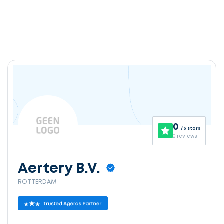
0
/ 5 stars
0 reviews
Aertery B.V.
ROTTERDAM