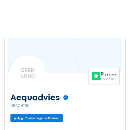
0
/ 5 stars
0 reviews
Aequadvies
DRACHTEN