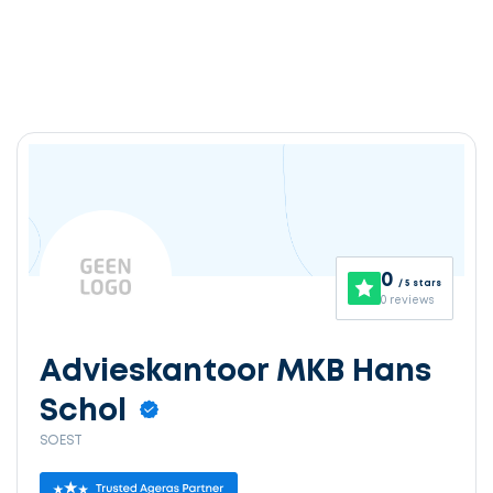
Ontvang
gratis
3
0
/ 5 stars
offertes
0 reviews
Advieskantoor MKB Hans
Schol
Selecteer
SOEST
service