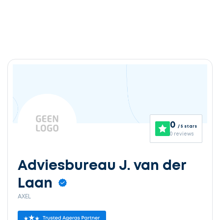
0
/ 5 stars
0 reviews
Adviesbureau J. van der
Laan
AXEL