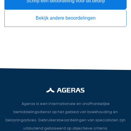
Schrijf een beoordeling voor dit bedrijf
Bekijk andere beoordelingen
Accountant
accountant
industry.attorney
Volgende
Ageras is een internationale en onafhankelijke
bemiddelingsdienst op het gebied van boekhouding en
belastingadvies. Gebruikersbeoordelingen van specialisten zijn
uitsluitend gebaseerd op objectieve criteria.