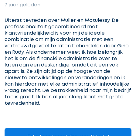
7 jaar geleden
offertes
Uiterst tevreden over Muller en Matulessy. De
professionaliteit gecombineerd met
klantvriendelijkheid is voor mij de ideale
combinatie om mijn administratie met een
Selecteer
vertrouwd gevoel te laten behandelen door Gino
service
en Rudy. Als ondernemer weet ik hoe belangrijk
het is om de financiële administratie over te
laten aan een deskundige, omdat dit een vak
apart is. Ze zijn altijd op de hoogte van de
Beschrijf
nieuwste ontwikkelingen en veranderingen en ik
Ontvang
uw
kan hierdoor met elke administratief inhoudelijke
opdracht
gratis
vraag terecht. De betrokkenheid naar mijn bedrijf
toe is groot. Ik ben al jarenlang klant met grote
3
tevredenheid.
offertes
Vul
gegevens
in
cta_box.sub_headline