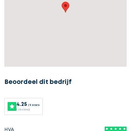
Beoordeel dit bedrijf
4.25
/ 5 stars
1 reviews
Ontvang
gratis
HVA
3