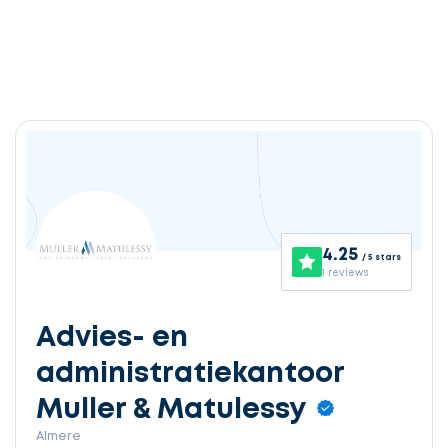
4.25
/ 5 stars
1 reviews
Advies- en
administratiekantoor
Muller & Matulessy
Almere