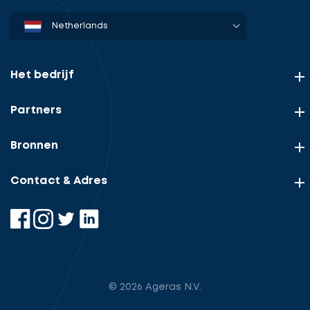
Denmark
Sweden
Norway
Netherlands
Germany
USA
Het bedrijf
Partners
Bronnen
Contact & Adres
© 2026 Ageras N.V.