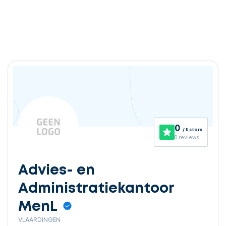
0
/ 5 stars
0 reviews
Advies- en
Administratiekantoor
MenL
VLAARDINGEN