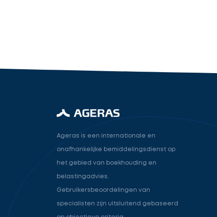
industry.attorney
Volgende
Ageras is een internationale en
onafhankelijke bemiddelingsdienst op
het gebied van boekhouding en
belastingadvies.
Gebruikersbeoordelingen van
specialisten zijn uitsluitend gebaseerd