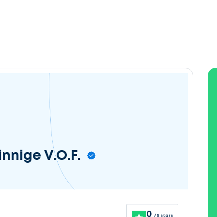
innige V.O.F.
0
/ 5 stars