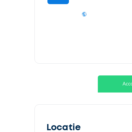
Ontvang
gratis
3
offertes
Acco
Selecteer
service
Locatie
Beschrijf