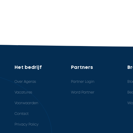
Het bedrijf
Partners
B
Over Ageras
Partner Login
Bl
Vacatures
Word Partner
Bed
Voorwaarden
Wo
Contact
Privacy Policy