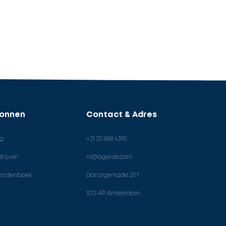
ronnen
Contact & Adres
og
+31 20 808 4395
rijven
nl@ageras.com
ordenboek
Danzigerkade 207
1013 AP Amsterdam