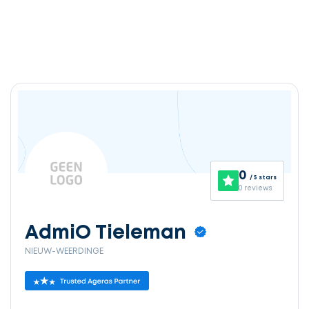
0
/ 5 stars
0 reviews
AdmiO Tieleman
NIEUW-WEERDINGE