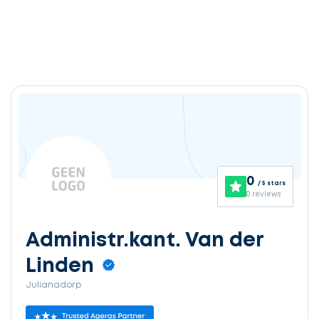
0
/ 5 stars
0 reviews
Administr.kant. Van der
Linden
Julianadorp