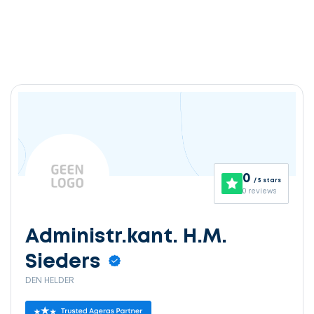
0
/ 5 stars
0 reviews
Administr.kant. H.M.
Sieders
DEN HELDER