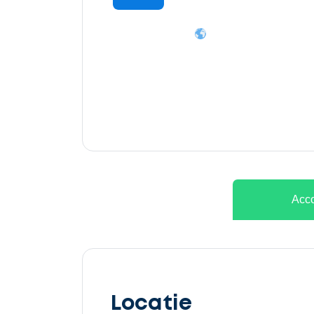
Ontvang
gratis
3
offertes
Acco
Selecteer
service
Locatie
Beschrijf