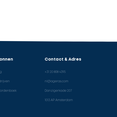
ronnen
Contact & Adres
og
+31 20 808 4395
rijven
nl@ageras.com
ordenboek
Danzigerkade 207
1013 AP Amsterdam