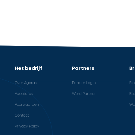
Het bedrijf
Partners
B
Over Ageras
Partner Login
Bl
Vacatures
Word Partner
Bed
Voorwaarden
Wo
Contact
Privacy Policy