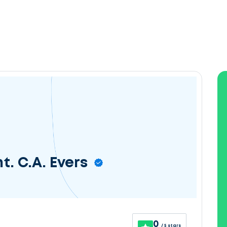
t. C.A. Evers
0
/ 5 stars