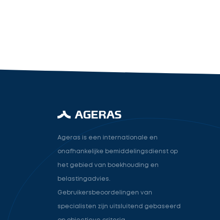
industry.attorney
Volgende
Ageras is een internationale en
onafhankelijke bemiddelingsdienst op
het gebied van boekhouding en
belastingadvies.
Gebruikersbeoordelingen van
specialisten zijn uitsluitend gebaseerd