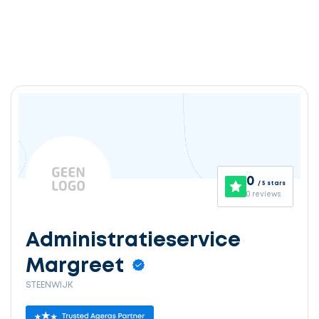
Ontvang
gratis
3
0
/ 5 stars
offertes
0 reviews
Administratieservice
Margreet
Selecteer
STEENWIJK
service