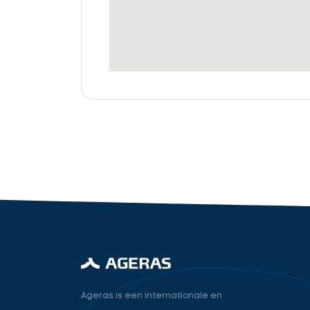
offertes
Accountant
cta_box.sub_headline
industry.attorney
Volgende
Ageras is een internationale en