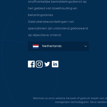
onafhankelijke bemiddelingsdienst op
het gebied van boekhouding en
belastingadvies.
Gebruikersbeoordelingen van
specialisten zijn uitsluitend gebaseerd
op objectieve criteria.
Denmark
Sweden
Norway
Netherlands
Germany
USA
Wanneer je onze website bezoekt of gebruik maakt van onz
soortgelijke technologieën. Deze worden