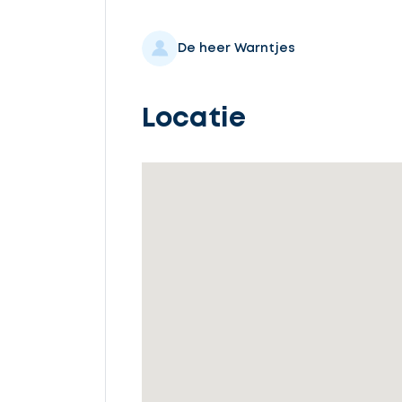
Selecteer
service
De heer Warntjes
Locatie
Beschrijf
uw
opdracht
Vul
gegevens
in
Ontvang
gratis
3