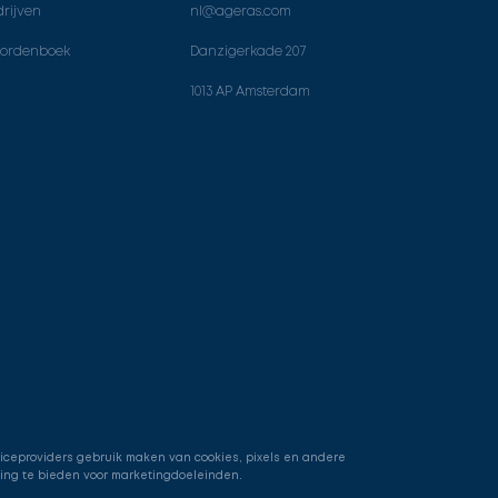
rijven
nl@ageras.com
ordenboek
Danzigerkade 207
1013 AP Amsterdam
viceproviders gebruik maken van cookies, pixels en andere
ring te bieden voor marketingdoeleinden.