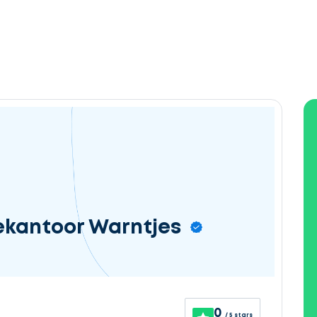
ekantoor Warntjes
0
/ 5 stars