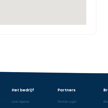
Het bedrijf
Partners
B
Over Ageras
Partner Login
Bl