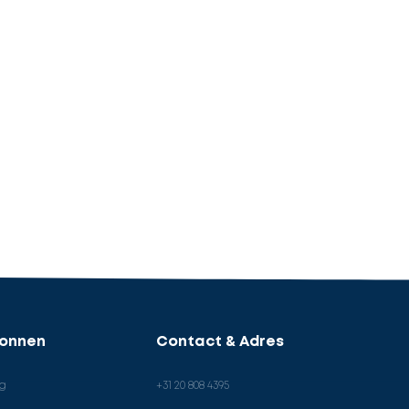
ronnen
Contact & Adres
og
+31 20 808 4395