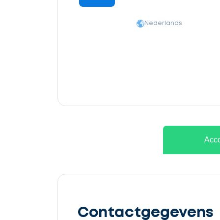
Nederlands
Ontvang
gratis
Acco
3
offertes
Contactgegevens