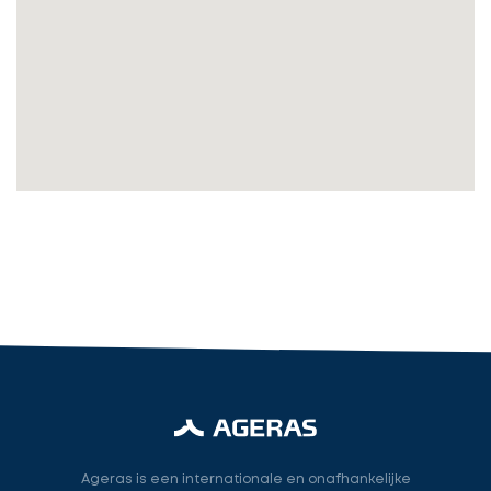
Vul
gegevens
in
cta_box.sub_headline
Accountant
accountant
industry.attorney
Volgende
Ageras is een internationale en onafhankelijke