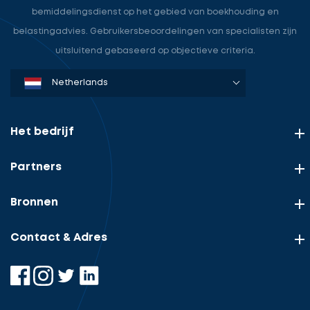
bemiddelingsdienst op het gebied van boekhouding en
belastingadvies. Gebruikersbeoordelingen van specialisten zijn
uitsluitend gebaseerd op objectieve criteria.
Denmark
Sweden
Norway
Netherlands
Germany
USA
Het bedrijf
Partners
Bronnen
Contact & Adres