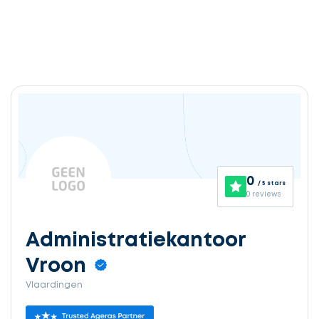
0
/ 5 stars
0 reviews
Administratiekantoor
Vroon
Vlaardingen