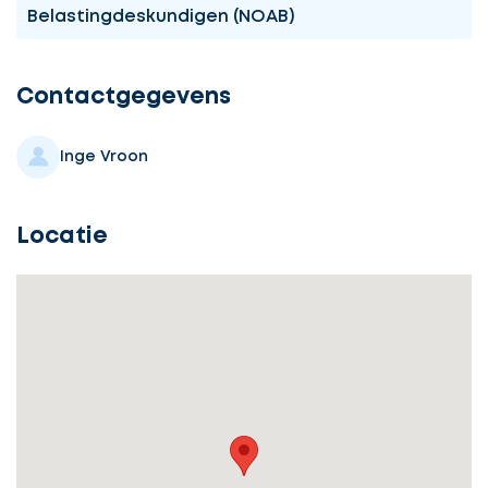
Belastingdeskundigen (NOAB)
Ontvang
gratis
3
Contactgegevens
offertes
Inge Vroon
Locatie
Selecteer
service
Beschrijf
Ontvang
uw
opdracht
gratis
3
offertes