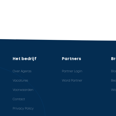
Het bedrijf
Partners
B
Over Ageras
Partner Login
Bl
Vacatures
Word Partner
Bed
Voorwaarden
Wo
Contact
Privacy Policy