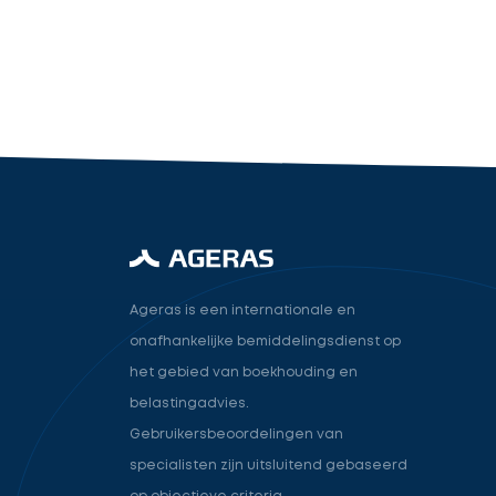
industry.attorney
Volgende
Ageras is een internationale en
onafhankelijke bemiddelingsdienst op
het gebied van boekhouding en
belastingadvies.
Gebruikersbeoordelingen van
specialisten zijn uitsluitend gebaseerd