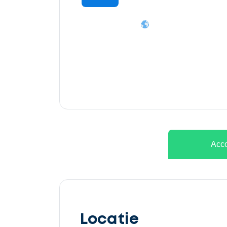
Ontvang
gratis
3
offertes
Acco
Selecteer
service
Locatie
Beschrijf