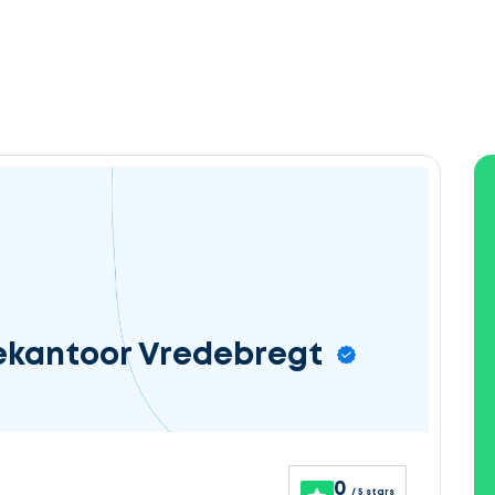
ekantoor Vredebregt
0
/ 5 stars