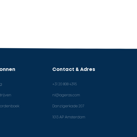
ronnen
Contact & Adres
og
+31 20 808 4395
rijven
nl@ageras.com
ordenboek
Danzigerkade 207
1013 AP Amsterdam