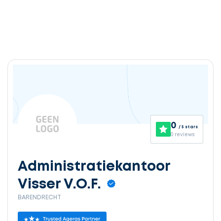
0
/ 5 stars
0 reviews
Administratiekantoor
Visser V.O.F.
BARENDRECHT