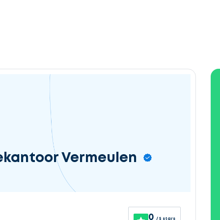
ekantoor Vermeulen
0
/ 5 stars