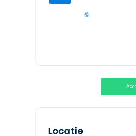
Ontvang
gratis
3
offertes
Acco
Selecteer
service
Locatie
Beschrijf