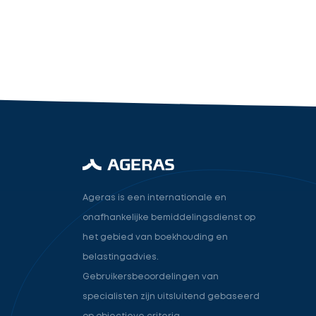
industry.attorney
Volgende
Ageras is een internationale en
onafhankelijke bemiddelingsdienst op
het gebied van boekhouding en
belastingadvies.
Gebruikersbeoordelingen van
specialisten zijn uitsluitend gebaseerd