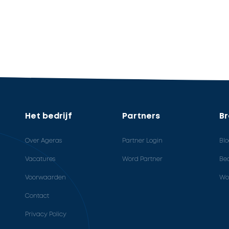
Het bedrijf
Partners
B
Over Ageras
Partner Login
Bl
Vacatures
Word Partner
Bed
Voorwaarden
Wo
Contact
Privacy Policy