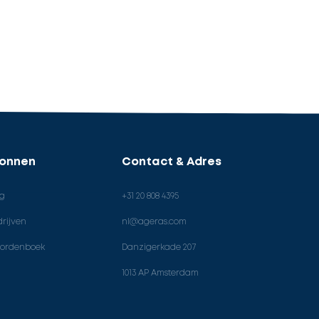
ronnen
Contact & Adres
og
+31 20 808 4395
rijven
nl@ageras.com
ordenboek
Danzigerkade 207
1013 AP Amsterdam