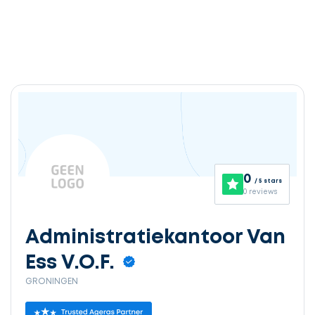
0
/ 5 stars
0 reviews
Administratiekantoor Van
Ess V.O.F.
GRONINGEN