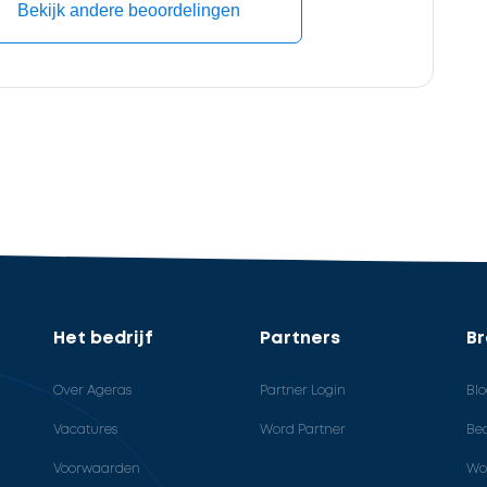
Bekijk andere beoordelingen
Het bedrijf
Partners
B
Over Ageras
Partner Login
Bl
Vacatures
Word Partner
Bed
Voorwaarden
Wo