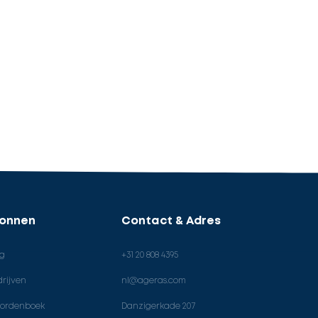
ronnen
Contact & Adres
og
+31 20 808 4395
rijven
nl@ageras.com
ordenboek
Danzigerkade 207