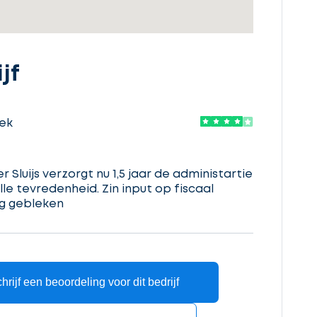
jf
iek
 Sluijs verzorgt nu 1,5 jaar de administartie
lle tevredenheid. Zin input op fiscaal
ig gebleken
hrijf een beoordeling voor dit bedrijf