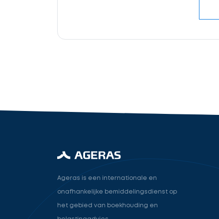
cta_box.sub_headline
industry.attorney
Volgende
Ageras is een internationale en
onafhankelijke bemiddelingsdienst op
het gebied van boekhouding en