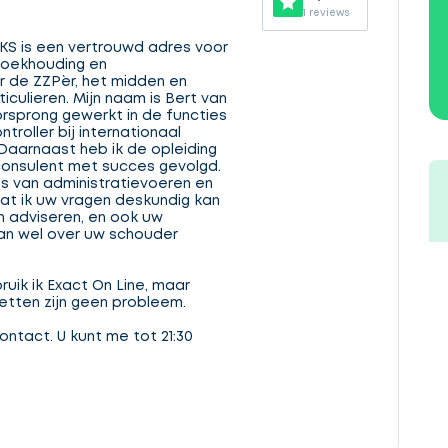
1 reviews
KS is een vertrouwd adres voor
boekhouding en
r de ZZP`er, het midden en
ticulieren. Mijn naam is Bert van
orsprong gewerkt in de functies
roller bij internationaal
Daarnaast heb ik de opleiding
consulent met succes gevolgd.
s van administratievoeren en
dat ik uw vragen deskundig kan
 adviseren, en ook uw
dan wel over uw schouder
uik ik Exact On Line, maar
ten zijn geen probleem.
contact. U kunt me tot 21:30