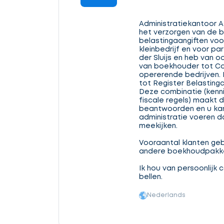
Administratiekantoor A
het verzorgen van de 
belastingaangiften voo
kleinbedrijf en voor par
der Sluijs en heb van o
van boekhouder tot Cont
opererende bedrijven. 
tot Register Belasting
Deze combinatie (kenni
fiscale regels) maakt 
beantwoorden en u kan
administratie voeren 
meekijken.
Vooraantal klanten gebr
andere boekhoudpakket
Ik hou van persoonlijk 
bellen.
Nederlands