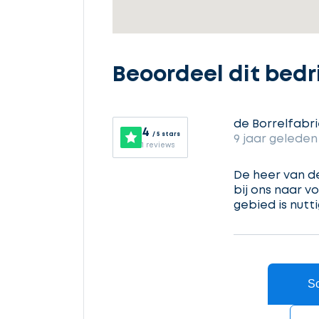
Beschrijf
Beoordeel dit bedri
uw
opdracht
de Borrelfabr
4
/ 5 stars
9 jaar geleden
1 reviews
Vul
gegevens
De heer van der
in
bij ons naar vo
gebied is nutt
Ontvang
gratis
3
Sc
offertes
Accountant