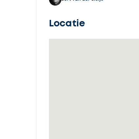
Locatie
Ontvang
gratis
3
offertes
Selecteer
service