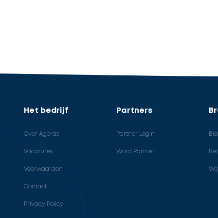
Het bedrijf
Partners
B
Over Ageras
Partner Login
Bl
Vacatures
Word Partner
Bed
Voorwaarden
Wo
Contact
Privacy Policy