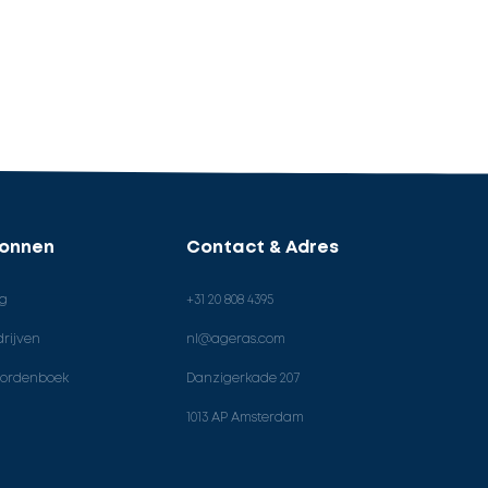
ronnen
Contact & Adres
og
+31 20 808 4395
rijven
nl@ageras.com
ordenboek
Danzigerkade 207
1013 AP Amsterdam