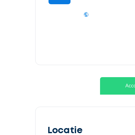
Ontvang
gratis
3
offertes
Acco
Selecteer
service
Locatie
Beschrijf