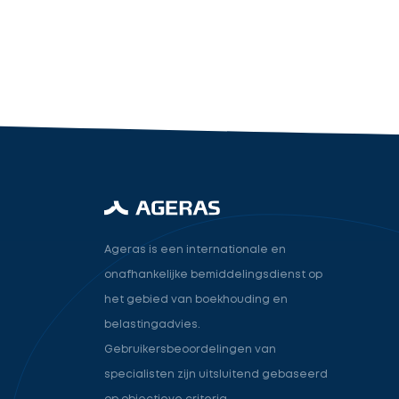
industry.attorney
Volgende
Ageras is een internationale en
onafhankelijke bemiddelingsdienst op
het gebied van boekhouding en
belastingadvies.
Gebruikersbeoordelingen van
specialisten zijn uitsluitend gebaseerd