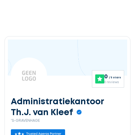
0
/ 5 stars
0 reviews
Administratiekantoor
Th.J. van Kleef
'S-GRAVENHAGE