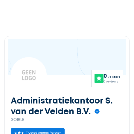
Ontvang
gratis
3
0
/ 5 stars
offertes
0 reviews
Administratiekantoor S.
van der Velden B.V.
Selecteer
GOIRLE
service