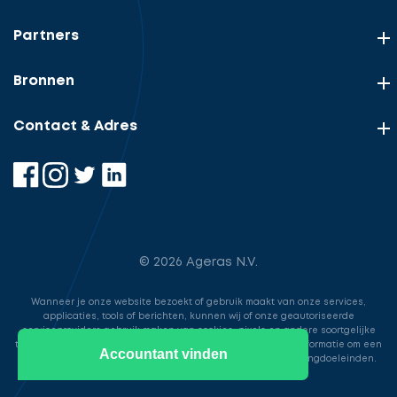
Partners
Bronnen
Contact & Adres
© 2026 Ageras N.V.
Wanneer je onze website bezoekt of gebruik maakt van onze services,
applicaties, tools of berichten, kunnen wij of onze geautoriseerde
serviceproviders gebruik maken van cookies, pixels en andere soortgelijke
technologieën. Deze worden gebruikt voor het opslaan van informatie om een
Accountant vinden
betere, snellere en veiligere ervaring te bieden voor marketingdoeleinden.