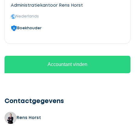
Administratiekantoor Rens Horst
Nederlands
Boekhouder
Accountant vinden
Ontvang
gratis
3
Contactgegevens
offertes
Rens Horst