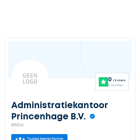
0
/ 5 stars
0 reviews
Administratiekantoor
Princenhage B.V.
BREDA