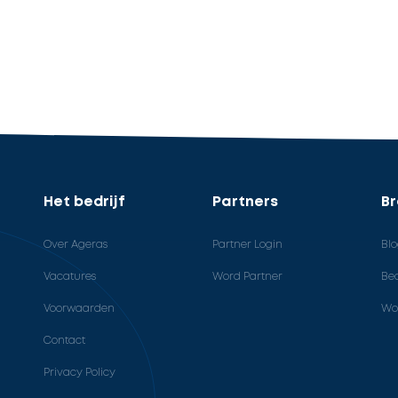
Het bedrijf
Partners
B
Over Ageras
Partner Login
Bl
Vacatures
Word Partner
Bed
Voorwaarden
Wo
Contact
Privacy Policy