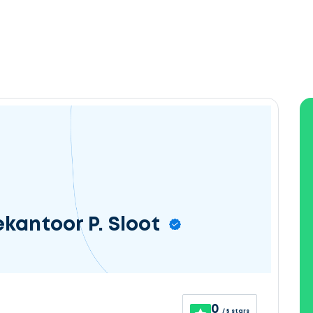
kantoor P. Sloot
0
/ 5 stars