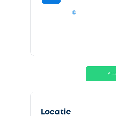
Ontvang
gratis
3
offertes
Acco
Selecteer
service
Locatie
Beschrijf