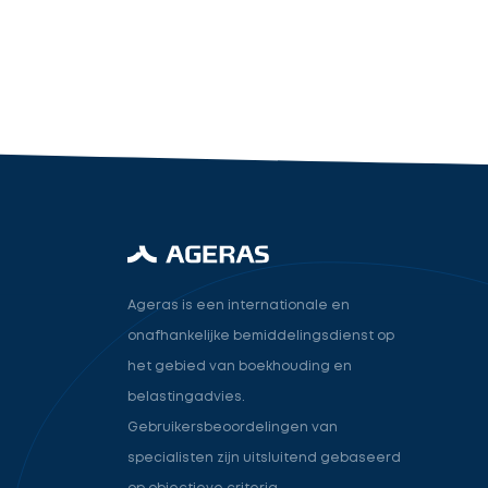
industry.attorney
Volgende
Ageras is een internationale en
onafhankelijke bemiddelingsdienst op
het gebied van boekhouding en
belastingadvies.
Gebruikersbeoordelingen van
specialisten zijn uitsluitend gebaseerd