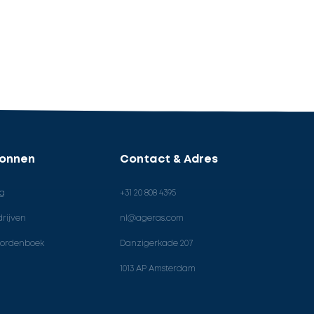
ronnen
Contact & Adres
og
+31 20 808 4395
rijven
nl@ageras.com
ordenboek
Danzigerkade 207
1013 AP Amsterdam