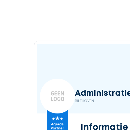
Ontvang
gratis
3
offertes
Selecteer
Administratie
service
BILTHOVEN
Beschrijf
Informatie
uw