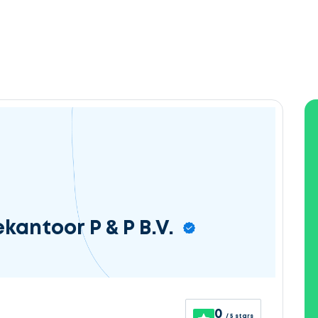
kantoor P & P B.V.
0
/ 5 stars