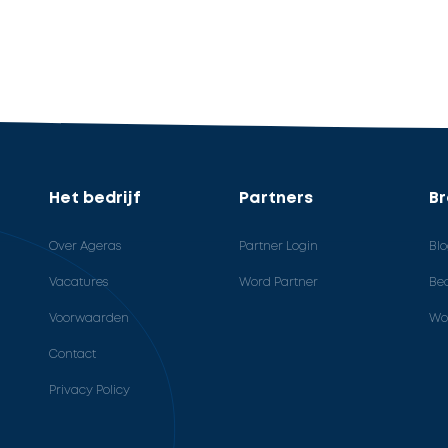
Het bedrijf
Partners
B
Over Ageras
Partner Login
Bl
Vacatures
Word Partner
Bed
Voorwaarden
Wo
Contact
Privacy Policy