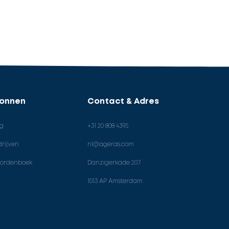
ronnen
Contact & Adres
og
+31 20 808 4395
rijven
nl@ageras.com
ordenboek
Danzigerkade 207
1013 AP Amsterdam