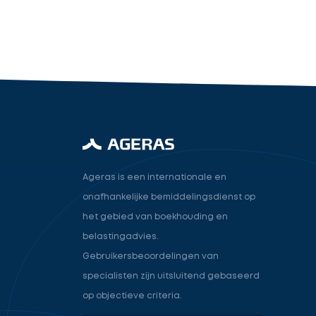
industry.attorney
Volgende
Ageras is een internationale en
onafhankelijke bemiddelingsdienst op
het gebied van boekhouding en
belastingadvies.
Gebruikersbeoordelingen van
specialisten zijn uitsluitend gebaseerd
op objectieve criteria.