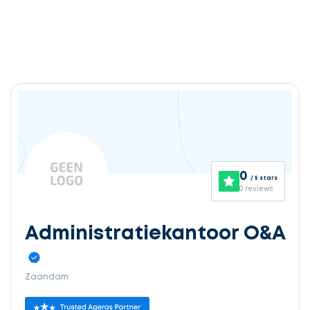
0
/ 5 stars
0 reviews
Administratiekantoor O&A
Zaandam