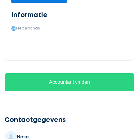
Informatie
Nederlands
Accountant vinden
Ontvang
gratis
3
Contactgegevens
offertes
Nese