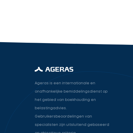
industry.attorney
Volgende
Ageras is een internationale en
onafhankelijke bemiddelingsdienst op
het gebied van boekhouding en
belastingadvies.
Gebruikersbeoordelingen van
specialisten zijn uitsluitend gebaseerd