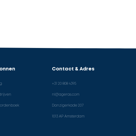
ronnen
Contact & Adres
og
+31 20 808 4395
rijven
nl@ageras.com
ordenboek
Danzigerkade 207
1013 AP Amsterdam