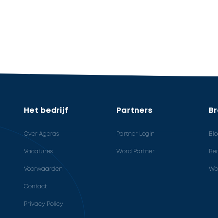
Het bedrijf
Partners
B
Over Ageras
Partner Login
Bl
Vacatures
Word Partner
Bed
Voorwaarden
Wo
Contact
Privacy Policy