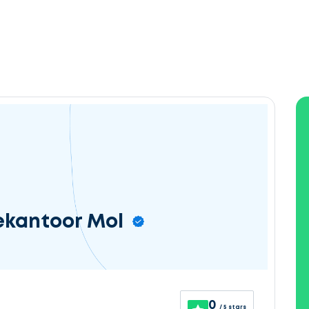
ekantoor Mol
0
/ 5 stars