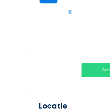
Ontvang
gratis
3
offertes
Acco
Selecteer
service
Locatie
Beschrijf