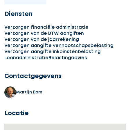
Diensten
Verzorgen financiële administratie
Verzorgen van de BTW aangiften
Verzorgen van de jaarrekening
Verzorgen aangifte vennootschapsbelasting
Verzorgen aangifte inkomstenbelasting
Ontvang
Loonadministratie
Belastingadvies
gratis
3
Contactgegevens
offertes
Martijn Bom
Locatie
Selecteer
service